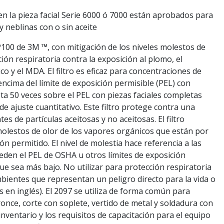
en la pieza facial Serie 6000 ó 7000 están aprobados para
y neblinas con o sin aceite
, P100 de 3M ™, con mitigación de los niveles molestos de
ión respiratoria contra la exposición al plomo, el
co y el MDA. El filtro es eficaz para concentraciones de
encima del límite de exposición permisible (PEL) con
sta 50 veces sobre el PEL con piezas faciales completas
 ajuste cuantitativo. Este filtro protege contra una
 de partículas aceitosas y no aceitosas. El filtro
molestos de olor de los vapores orgánicos que están por
ón permitido. El nivel de molestia hace referencia a las
den el PEL de OSHA u otros límites de exposición
que sea más bajo. No utilizar para protección respiratoria
bientes que representan un peligro directo para la vida o
as en inglés). El 2097 se utiliza de forma común para
once, corte con soplete, vertido de metal y soldadura con
nventario y los requisitos de capacitación para el equipo