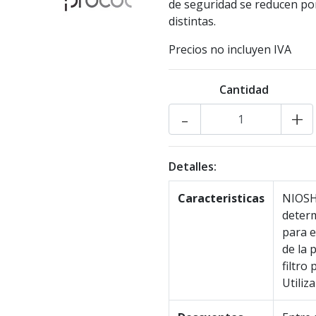
de seguridad se reducen por
distintas.
Precios no incluyen IVA
Cantidad
-
+
Detalles:
Caracteristicas
NIOSH
determ
para e
de la 
filtro
Utiliz