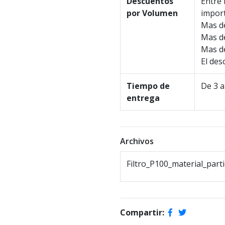
Descuentos
Entre 
por Volumen
import
Mas de
Mas de
Mas de
El des
Tiempo de
De 3 a
entrega
Archivos
Filtro_P100_material_part
Compartir: