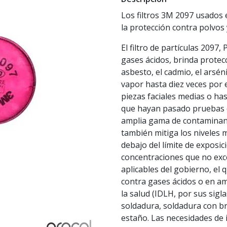
Los filtros 3M 2097 usados 
la protección contra polvos 
El filtro de partículas 2097
gases ácidos, brinda protecc
asbesto, el cadmio, el arséni
vapor hasta diez veces por 
piezas faciales medias o ha
que hayan pasado pruebas de
amplia gama de contaminantes
también mitiga los niveles 
debajo del límite de exposici
concentraciones que no exce
aplicables del gobierno, el 
contra gases ácidos o en am
la salud (IDLH, por sus sigl
soldadura, soldadura con br
estaño. Las necesidades de i