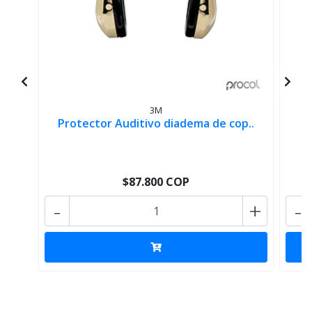
3M
Protector Auditivo diadema de cop..
P
$87.800 COP
-
+
-