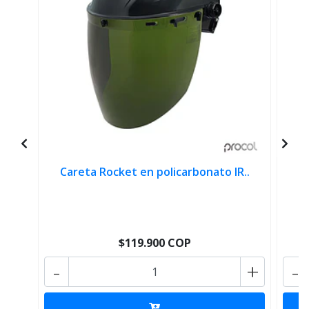
Careta Rocket en policarbonato IR..
C
$119.900 COP
-
+
-