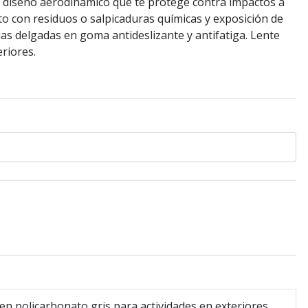
, diseño aerodinámico que te protege contra impactos a
cto con residuos o salpicaduras químicas y exposición de
llas delgadas en goma antideslizante y antifatiga. Lente
eriores.
en policarbonato gris para actividades en exteriores