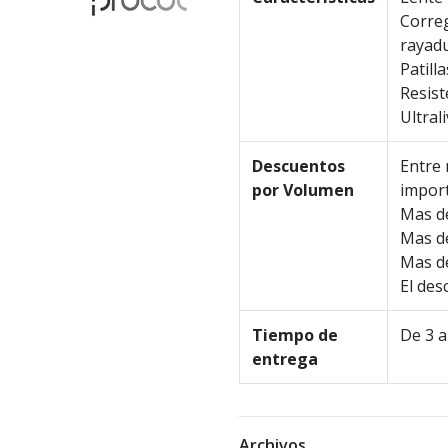
Corre
rayad
Patill
Resist
Ultral
Descuentos
Entre 
por Volumen
import
Mas de
Mas de
Mas de
El des
Tiempo de
De 3 a
entrega
Archivos