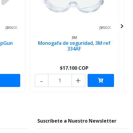
G
3M
opGun
Monogafa de seguridad, 3M ref
334AF
$17.100 COP
-
+
Suscríbete a Nuestro Newsletter