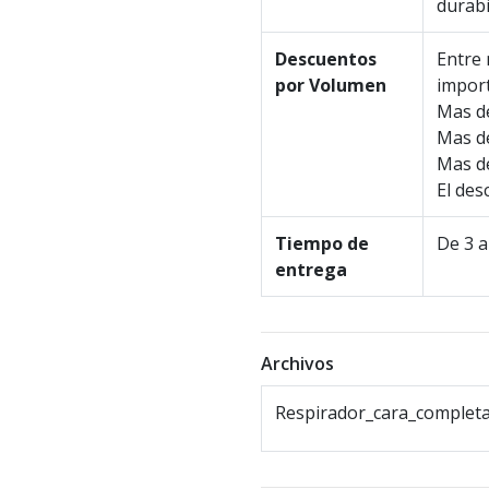
durabi
Descuentos
Entre 
por Volumen
import
Mas de
Mas de
Mas de
El des
Tiempo de
De 3 a
entrega
Archivos
Respirador_cara_completa