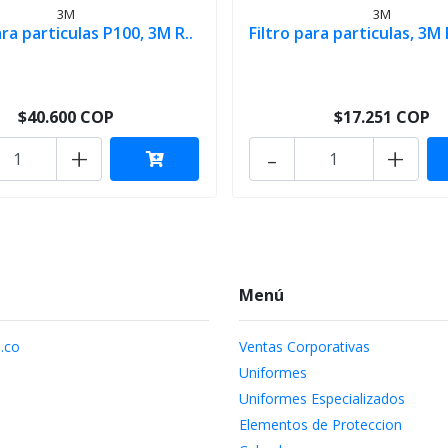
3M
3M
ara particulas P100, 3M R..
Filtro para particulas, 3M
$40.600 COP
$17.251 COP
+
-
+
Menú
.co
Ventas Corporativas
Uniformes
Uniformes Especializados
Elementos de Proteccion