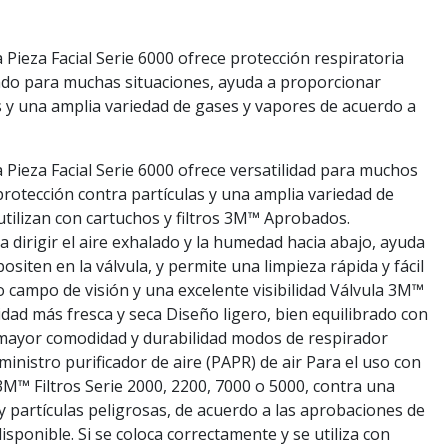
ieza Facial Serie 6000 ofrece protección respiratoria
uado para muchas situaciones, ayuda a proporcionar
s y una amplia variedad de gases y vapores de acuerdo a
ieza Facial Serie 6000 ofrece versatilidad para muchos
protección contra partículas y una amplia variedad de
tilizan con cartuchos y filtros 3M™ Aprobados.
 dirigir el aire exhalado y la humedad hacia abajo, ayuda
ositen en la válvula, y permite una limpieza rápida y fácil
 campo de visión y una excelente visibilidad Válvula 3M™
ad más fresca y seca Diseño ligero, bien equilibrado con
ra mayor comodidad y durabilidad modos de respirador
uministro purificador de aire (PAPR) de air Para el uso con
M™ Filtros Serie 2000, 2200, 7000 o 5000, contra una
y partículas peligrosas, de acuerdo a las aprobaciones de
sponible. Si se coloca correctamente y se utiliza con