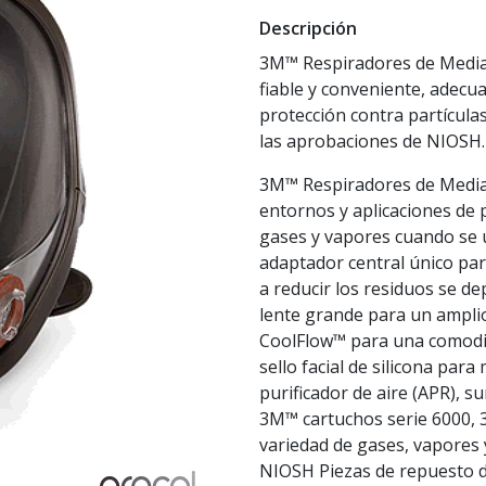
Descripción
3M™ Respiradores de Media P
fiable y conveniente, adec
protección contra partícula
las aprobaciones de NIOSH.
3M™ Respiradores de Media P
entornos y aplicaciones de 
gases y vapores cuando se u
adaptador central único para
a reducir los residuos se dep
lente grande para un amplio
CoolFlow™ para una comodid
sello facial de silicona pa
purificador de aire (APR), s
3M™ cartuchos serie 6000, 3
variedad de gases, vapores 
NIOSH Piezas de repuesto di