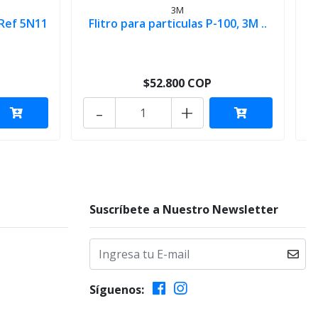
3M
 Ref 5N11
Flitro para particulas P-100, 3M ..
C
$52.800 COP
-
+
Suscríbete a Nuestro Newsletter
Síguenos: